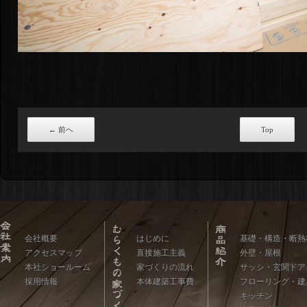
←
前へ
Top
会社概要
はじめに
基礎・構造・断熱
アクセスマップ
直接施工主義
外壁・屋根
本社ショールーム
家づくりの流れ
サッシ・玄関ドア
採用情報
本体建築工事費
フローリング・建
キッチン