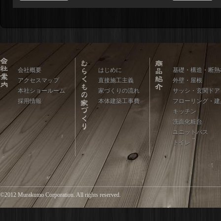
会社概要
はじめに
基礎・構造・断熱
アクセスマップ
直接施工主義
外壁・屋根
本社ショールーム
家づくりの流れ
サッシ・玄関ドア
採用情報
本体建築工事費
フローリング・建
キッチン
洗面化粧台
ユニットバス
トイレ
©2012 Murakumo Corporation. All rights reserved.