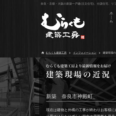
奈良・京都・大阪の新築一戸建(注文住宅)、分譲住宅、
むらくも建築工房
インフォメーション
建築現場の
新築 奈良市神殿町_
現在は建物と外構の工事が終わりお客様に