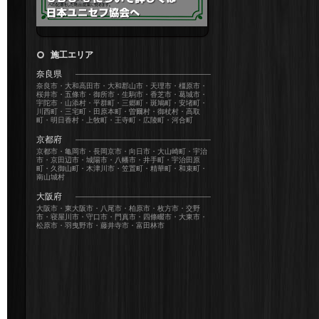
施工エリア
奈良県
奈良市・大和高田市・大和郡山市・天理市・橿原市・
桜井市・五條市・御所市・生駒市・香芝市・葛城市・
宇陀市・山添村・平群町・三郷町・斑鳩町・安堵町・
川西町・三宅町・田原本町・曽爾村・御杖村・高取
町・明日香村・上牧町・王寺町・広陵町・河合町
京都府
京都市・亀岡市・長岡京市・向日市・大山崎町・宇治
市・京田辺市・城陽市・八幡市・井手町・宇治田原
町・久御山町・木津川市・笠置町・精華町・和束町・
南山城村
大阪府
大阪市・東大阪市・八尾市・柏原市・枚方市・交野
市・寝屋川市・守口市・門真市・四條畷市・大東市・
松原市・羽曳野市・藤井寺市・富田林市