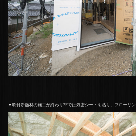
▼吹付断熱材の施工が終わり2Fでは気密シートを貼り、フローリ