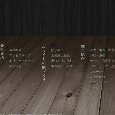
会社概要
はじめに
基礎・構造・断熱
アクセスマップ
直接施工主義
外壁・屋根
本社ショールーム
家づくりの流れ
サッシ・玄関ドア
採用情報
本体建築工事費
フローリング・建
キッチン
洗面化粧台
ユニットバス
トイレ