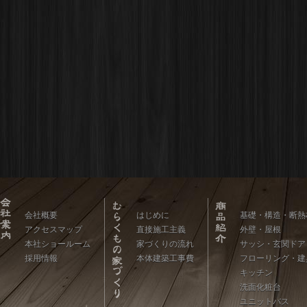
会社概要
はじめに
基礎・構造・断熱
アクセスマップ
直接施工主義
外壁・屋根
本社ショールーム
家づくりの流れ
サッシ・玄関ドア
採用情報
本体建築工事費
フローリング・建
キッチン
洗面化粧台
ユニットバス