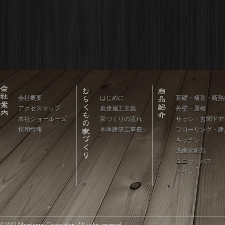
会社概要
はじめに
基礎・構造・断熱
アクセスマップ
直接施工主義
外壁・屋根
本社ショールーム
家づくりの流れ
サッシ・玄関ドア
採用情報
本体建築工事費
フローリング・建
キッチン
洗面化粧台
ユニットバス
トイレ