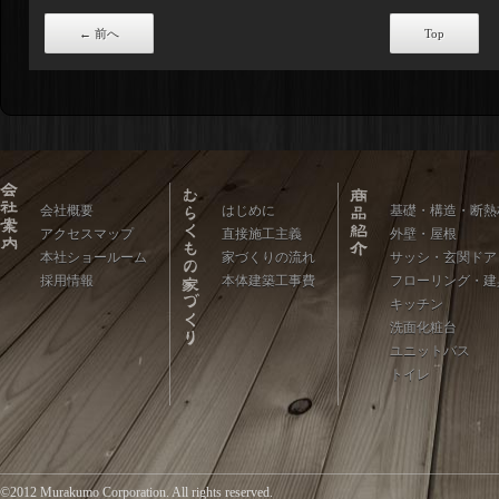
←
前へ
Top
会社概要
はじめに
基礎・構造・断熱
アクセスマップ
直接施工主義
外壁・屋根
本社ショールーム
家づくりの流れ
サッシ・玄関ドア
採用情報
本体建築工事費
フローリング・建
キッチン
洗面化粧台
ユニットバス
トイレ
©2012 Murakumo Corporation. All rights reserved.